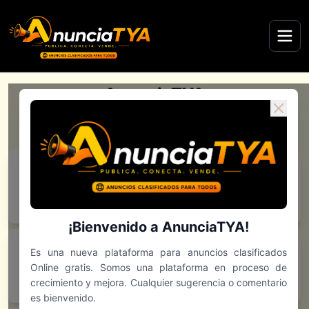
AnunciaTYA
Tu plataforma de anuncios clasificados gratis
Selecciona tu país para comenzar
El Salvador
Guatemala
Disponible
Disponible
¡Bienvenido a AnunciaTYA!
Es una nueva plataforma para anuncios clasificados
Online gratis. Somos una plataforma en proceso de
Honduras
Nicaragua
crecimiento y mejora. Cualquier sugerencia o comentario
Disponible
Disponible
es bienvenido.